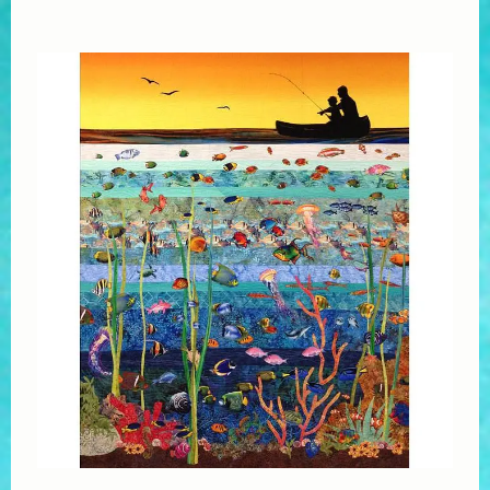
Sări
la
conţinut