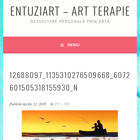
ENTUZIART – ART TERAPIE
DEZVOLTARE PERSONALĂ PRIN ARTĂ
MENIU
12688097_1135310276509668_6072
601505318155930_N
Publicat
aprilie 21, 2016
la
669 × 669