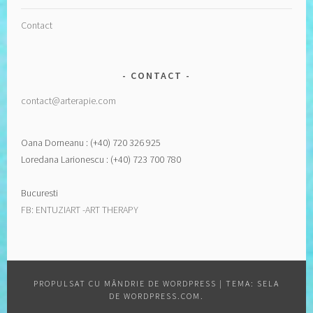
Contact
CONTACT
contact@arterapie.com
Oana Dorneanu : (+40) 720 326 925
Loredana Larionescu : (+40) 723 700 780
Bucuresti
FB: ENTUZIART -ART THERAPY
PROPULSAT CU MÂNDRIE DE WORDPRESS
|
TEMA: SELA
DE
WORDPRESS.COM
.