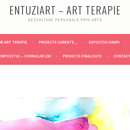
ENTUZIART – ART TERAPIE
DEZVOLTARE PERSONALĂ PRIN ARTĂ
E ART TERAPIE
PROIECTE CURENTE „
EXPOZIȚIA OKAPI
IMPOZITUL – FORMULAR 230
PROIECTE FINALIZATE
CONTAC