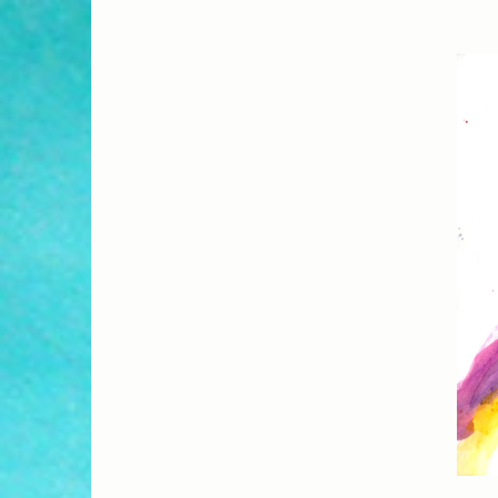
Sări
la
conţinut