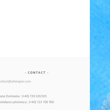
CONTACT
ontact@arterapie.com
ana Dorneanu : (+40) 720 326 925
oredana Larionescu : (+40) 723 700 780