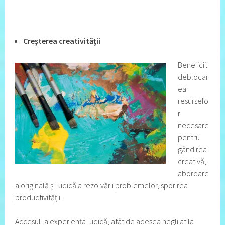
Creșterea creativității
Beneficii:
deblocar
ea
resurselo
r
necesare
pentru
gândirea
creativă,
abordare
a originală și ludică a rezolvării problemelor, sporirea
productivității.
Accesul la experiența ludică, atât de adesea neglijat la