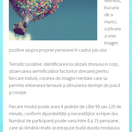
welness,
bucuria
de a
munci,
cultivare
a unei
imagini
pozitive asupra propriei persoane în cadrul job-ului.
Tematici posibile: identificarea localizarii stresului in corp,
observarea semnificatiilor factorilor stresanti pentru
fiercare individ, crearea de imagini mentale care sa
permita eliberarea tensiunii și stimularea dorinţei de joacă
şi creaţie.
Fiecare modul poate avea 4 ședințe de câte 90 sau 120 de
minute, conform diponibilității și necesităților echipei dvs.
Numărul de participanți poate varia între 8 și 15 persoane,
care să rămână relativ aceleași pe toată durata modulului.