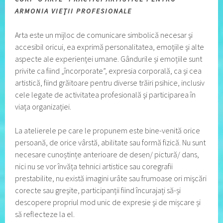
ARMONIA VIEŢII PROFESIONALE
Arta este un mijloc de comunicare simbolică necesar şi
accesibil oricui, ea exprimă personalitatea, emoţiile şi alte
aspecte ale experienţei umane. Gândurile și emoțiile sunt
privite ca fiind „încorporate”, expresia corporală, ca şi cea
artistică, fiind grăitoare pentru diverse trăiri psihice, inclusiv
cele legate de activitatea profesională şi participarea în
viaţa organizaţiei.
La atelierele pe care le propunem este bine-venită orice
persoană, de orice vârstă, abilitate sau formă fizică. Nu sunt
necesare cunoștințe anterioare de desen/ pictură/ dans,
nici nu se vor învăța tehnici artistice sau coregrafii
prestabilite, nu există imagini urâte sau frumoase ori mişcări
corecte sau greşite, participanții fiind încurajați să-și
descopere propriul mod unic de expresie şi de mișcare și
să reflecteze la el.