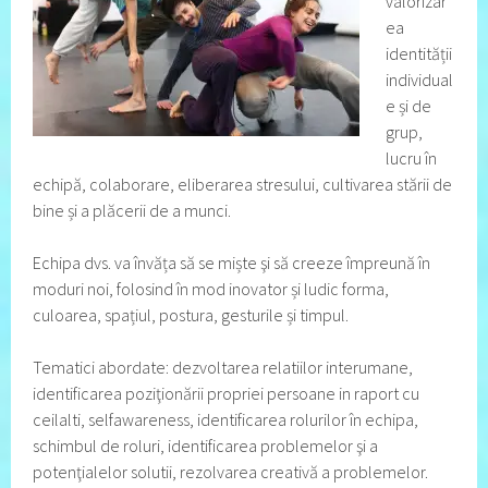
valorizar
ea
identității
individual
e și de
grup,
lucru în
echipă, colaborare, eliberarea stresului, cultivarea stării de
bine și a plăcerii de a munci.
Echipa dvs. va învăța să se miște şi să creeze împreună în
moduri noi, folosind în mod inovator și ludic forma,
culoarea, spațiul, postura, gesturile și timpul.
Tematici abordate: dezvoltarea relatiilor interumane,
identificarea poziţionării propriei persoane in raport cu
ceilalti, selfawareness, identificarea rolurilor în echipa,
schimbul de roluri, identificarea problemelor şi a
potenţialelor solutii, rezolvarea creativă a problemelor.