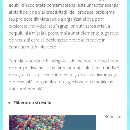
adulții din societate contemporană, este un factor esențial
al stării de bine și al creativității. Idei, procese, probleme
sau proiecte din viața reală a organizației dvs. pot fi
explorate, individual sau în grup, prin utilizarea artei, a
corpului și a mișcării, precum și a unor elemente sugestive
de recuzită care să declanșeze procese creative în
continuum-ul minte-corp.
Tematici abordate: thinking outside the box – dezvoltarea
de perspective noi, stimularea potenţialului fiecarui individ
de a-şi accesa resursele interioare şi de a le activa în viaţa
profesională, conştientizarea şi gestionarea emoţiilor în
viaţa profesională.
Eliberarea stresului
Beneficii
: