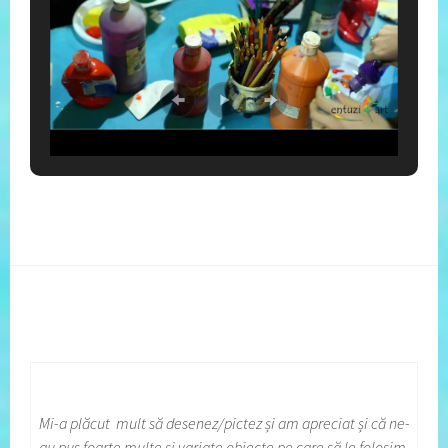
Mi-a plăcut mult să desenez/pictez și am apreciat și că ne-
au pus foarte multe și variate obiecte pe care să le folosim.