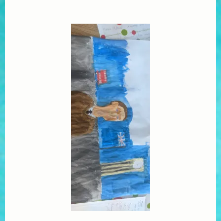
Sări
la
conţinut