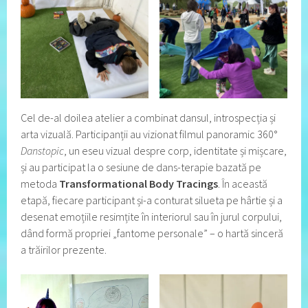
Cel de-al doilea atelier a combinat dansul, introspecția și
arta vizuală. Participanții au vizionat filmul panoramic 360°
Danstopic
, un eseu vizual despre corp, identitate și mișcare,
și au participat la o sesiune de dans-terapie bazată pe
metoda
Transformational Body Tracings
. În această
etapă, fiecare participant și-a conturat silueta pe hârtie și a
desenat emoțiile resimțite în interiorul sau în jurul corpului,
dând formă propriei „fantome personale” – o hartă sinceră
a trăirilor prezente.