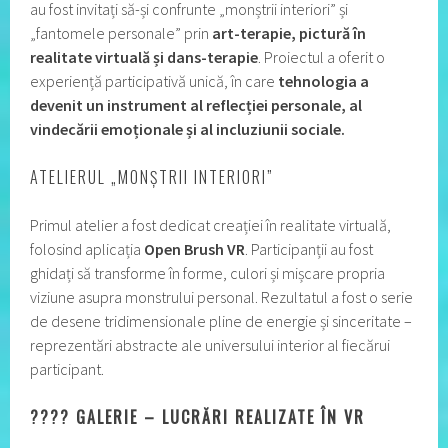
au fost invitați să-și confrunte „monștrii interiori” și
„fantomele personale” prin
art-terapie, pictură în
realitate virtuală și dans-terapie
. Proiectul a oferit o
experiență participativă unică, în care
tehnologia a
devenit un instrument al reflecției personale, al
vindecării emoționale și al incluziunii sociale.
ATELIERUL „MONȘTRII INTERIORI”
Primul atelier a fost dedicat creației în realitate virtuală,
folosind aplicația
Open Brush VR
. Participanții au fost
ghidați să transforme în forme, culori și mișcare propria
viziune asupra monstrului personal. Rezultatul a fost o serie
de desene tridimensionale pline de energie și sinceritate –
reprezentări abstracte ale universului interior al fiecărui
participant.
????️ GALERIE – LUCRĂRI REALIZATE ÎN VR