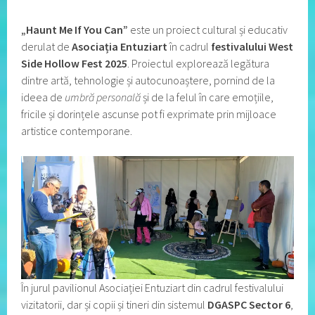
„Haunt Me If You Can”
este un proiect cultural și educativ
derulat de
Asociația Entuziart
în cadrul
festivalului West
Side Hollow Fest 2025
. Proiectul explorează legătura
dintre artă, tehnologie și autocunoaștere, pornind de la
ideea de
umbră personală
și de la felul în care emoțiile,
fricile și dorințele ascunse pot fi exprimate prin mijloace
artistice contemporane.
În jurul pavilionul Asociației Entuziart din cadrul festivalului
vizitatorii, dar și copii și tineri din sistemul
DGASPC Sector 6
,