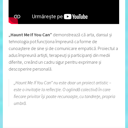
„Haunt Me If You Can”
demonstrează că arta, dansul și
tehnologia pot funcționa împreună ca forme de
cunoaștere de sine și de comunicare empatică. Proiectul a
adus împreună artiști, terapeuți și participanți din medii
diferite, creând un cadru sigur pentru exprimare și
descoperire personală.
„Haunt Me If You Can” nu este doar un proiect artistic –
este o invitație la reflecție. O oglindă colectivă în care
fiecare privitor își poate recunoaște, cu tandrețe, propria
umbră.