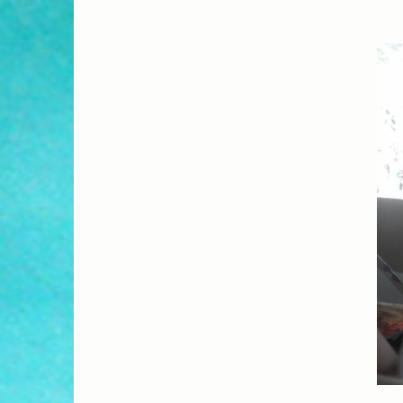
Sări
la
conţinut