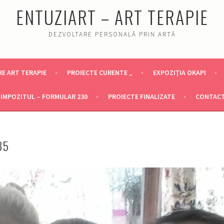
ENTUZIART – ART TERAPIE
DEZVOLTARE PERSONALĂ PRIN ARTĂ
E ART TERAPIE
PROIECTE CURENTE „
EXPOZIȚIA OKAPI
IMPOZITUL – FORMULAR 230
PROIECTE FINALIZATE
CONTAC
35