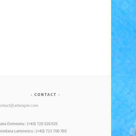
CONTACT
ontact@arterapie.com
ana Dorneanu : (+40) 720 326 925
oredana Larionescu : (+40) 723 700 780