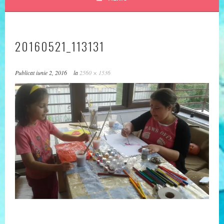
20160521_113131
Publicat
iunie 2, 2016
la
2560 × 1536