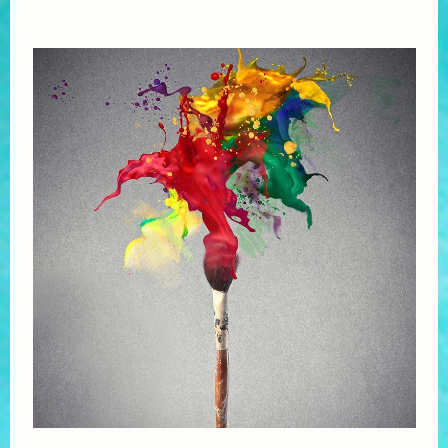
Sări
la
conţinut