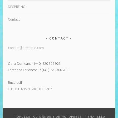
DESPRE NOI
Contact
CONTACT
contact@arterapie.com
Oana Dorneanu : (+40) 720 326 925
Loredana Larionescu : (+40) 723 700 780
Bucuresti
FB: ENTUZIART -ART THERAPY
PROPULSAT CU MÂNDRIE DE WORDPRESS
|
TEMA: SELA