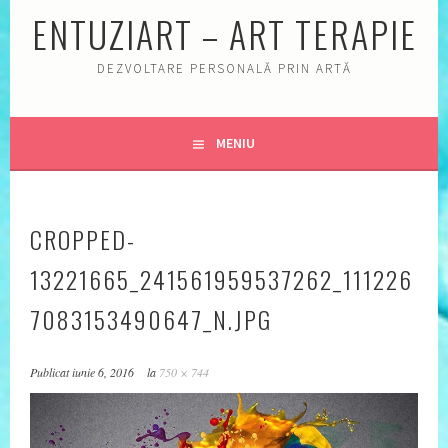
ENTUZIART – ART TERAPIE
DEZVOLTARE PERSONALĂ PRIN ARTĂ
MENIU
CROPPED-
13221665_241561959537262_111226
7083153490647_N.JPG
Publicat
iunie 6, 2016
la
750 × 744